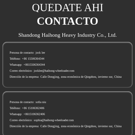
QUÉDATE AHÍ
CONTACTO
Shandong Haihong Heavy Industry Co., Ltd.
Persona de contacto:
jock lee
Teléfono:
+86 15506364344
Whatsapp:
+8615506364344
Correo electrónico:
jocklee@haihong-wheeloader.com
Dirección de la empresa:
Calle Dongjing, zona económica de Qingzhou, invierno sur, China
Persona de contacto:
sofia niu
Teléfono:
+86 15106362406
Whatsapp:
+8615106362406
Correo electrónico:
sophia@haihong-wheeloader.com
Dirección de la empresa:
Calle Dongjing, zona económica de Qingzhou, invierno sur, China