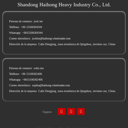
Shandong Haihong Heavy Industry Co., Ltd.
Persona de contacto:
jock lee
Teléfono:
+86 15506364344
Whatsapp:
+8615506364344
Correo electrónico:
jocklee@haihong-wheeloader.com
Dirección de la empresa:
Calle Dongjing, zona económica de Qingzhou, invierno sur, China
Persona de contacto:
sofia niu
Teléfono:
+86 15106362406
Whatsapp:
+8615106362406
Correo electrónico:
sophia@haihong-wheeloader.com
Dirección de la empresa:
Calle Dongjing, zona económica de Qingzhou, invierno sur, China
Síganos